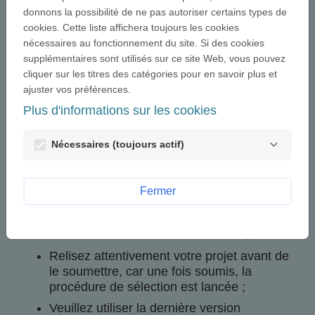
Bienvenue sur notre page de soumission des
donnons la possibilité de ne pas autoriser certains types de
projets. Nous vous invitons à lire les points ci-
cookies. Cette liste affichera toujours les cookies
dessous avant de commencer la présentation de
nécessaires au fonctionnement du site. Si des cookies
votre projet :
supplémentaires sont utilisés sur ce site Web, vous pouvez
Ce site a pour objectif d'optimiser le
cliquer sur les titres des catégories pour en savoir plus et
processus de sélection en vous guidant
ajuster vos préférences.
dans la description de votre projet au
Plus d'informations sur les cookies
travers d'une série de formulaires pré-
formatés ;
Nécessaires (toujours actif)
Chaque formulaire inclut une aide pour
vous permettre de décrire au mieux votre
projet ;
Fermer
Vous pouvez sauvegarder votre projet et
décider de le retravailler à votre meilleure
convenance avant de le soumettre ;
Relisez attentivement votre projet avant de
le soumettre, car une fois soumis, la
procédure de sélection est lancée ;
Veuillez utiliser la dernière version